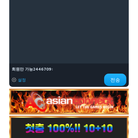
회원만 가능2446709:
설정