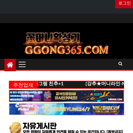
로그인
Skip
to
content
Primary
Menu
+0.5 텔레그램 친추+1
[강추★머니라인-M009K.COM]
추천업체
네임드 스포
츠토토 슈어
맨 토토핫
먹튀폴리스
먹튀다자바
라이브스코
어 카지노