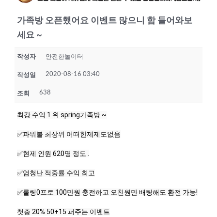
가족방 오픈했어요 이벤트 많으니 함 들어와보
세요 ~
작성자
안전한놀이터
2020-08-16 03:40
작성일
638
조회
최강 수익 1 위 spring가족방 ~
✅파워볼 최상위 어떠한제제도없음
✅현제 인원 620명 정도 .
✅엄청난 적중률 수익 최고
✅롤링0프로 100만원 충전하고 오천원만 배팅해도 환전 가능!
첫충 20% 50+15 퍼주는 이벤트