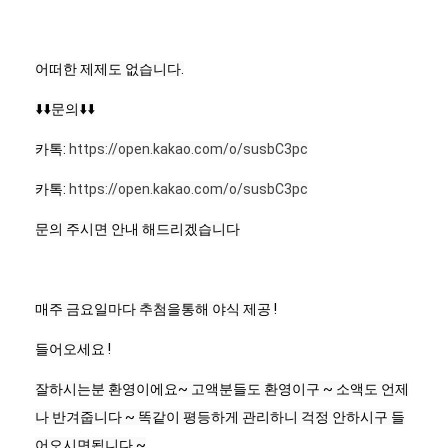
어떠한 제제도 없습니다.
⬇️⬇️문의⬇️⬇️
카톡: 
https://open.kakao.com/o/susbC3pc
카톡: 
https://open.kakao.com/o/susbC3pc
문의 주시면 안내 해드리겠습니다
매주 금요일마다 추첨을통해 야식 제공 !
들어오세요 !
잘하시는분 환영이에요~ 고액분들도 환영이구 ~ 소액도 언제
나 반겨줍니다 ~ 똑같이 평등하게 관리하니 걱정 안하시구 들
어오시면됩니다 ~