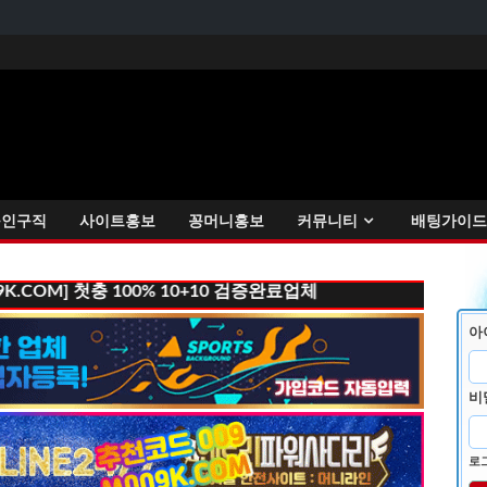
구인구직
사이트홍보
꽁머니홍보
커뮤니티
배팅가이드
 첫충 100% 10+10 검증완료업체