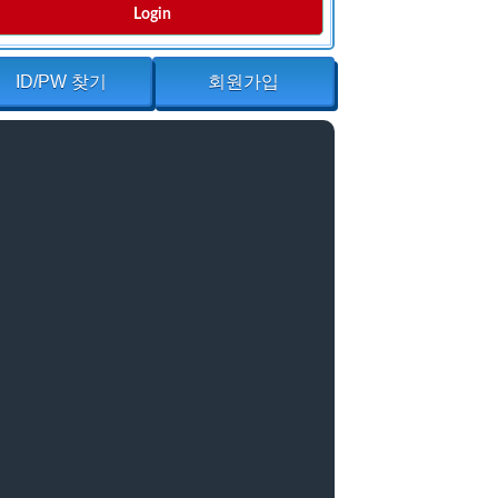
ID/PW 찾기
회원가입