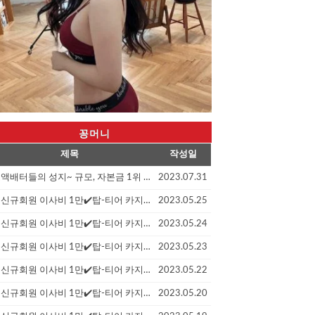
꽁머니
제목
작성일
☑️고액배터들의 성지~ 규모, 자본금 1위 미니게임 최상위☑️
2023.07.31
⏹⏹신규회원 이사비 1만✔️탑-티어 카지노&슬롯✔️본사 직속 총판모집)⏹⏹
2023.05.25
⏹⏹신규회원 이사비 1만✔️탑-티어 카지노&슬롯✔️본사 직속 총판모집)⏹⏹
2023.05.24
⏹⏹신규회원 이사비 1만✔️탑-티어 카지노&슬롯✔️본사 직속 총판모집)⏹⏹
2023.05.23
⏹⏹신규회원 이사비 1만✔️탑-티어 카지노&슬롯✔️본사 직속 총판모집)⏹⏹
2023.05.22
⏹⏹신규회원 이사비 1만✔️탑-티어 카지노&슬롯✔️본사 직속 총판모집)⏹⏹
2023.05.20