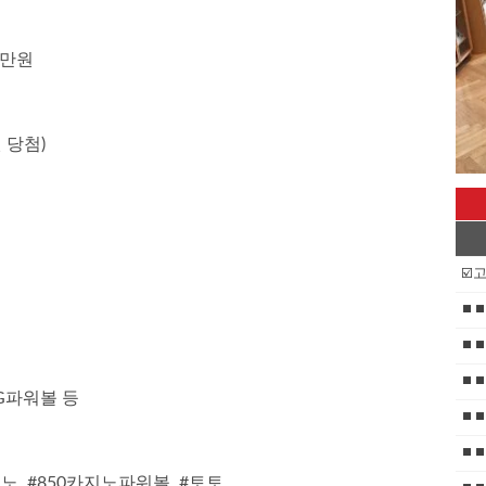
 7만원
 당첨)
BG파워볼 등
노, #850카지노파워볼, #토토