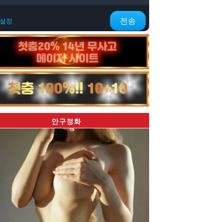
설정
안구정화