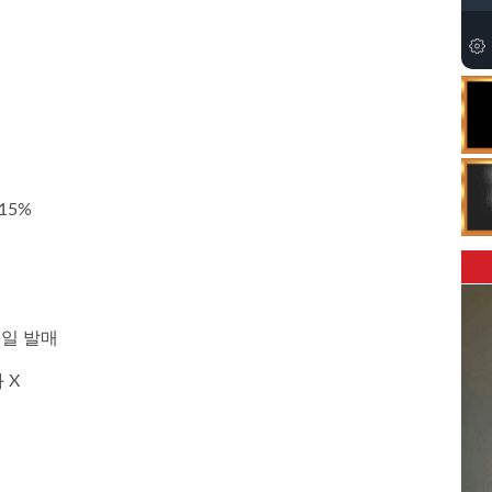
15%
매일 발매
 X