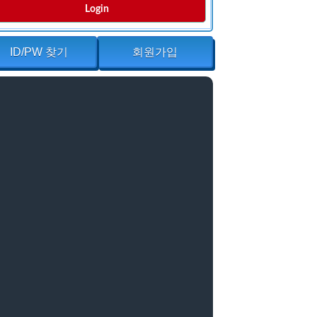
ID/PW 찾기
회원가입