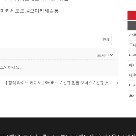
오마카세토토, #오마카세슬롯
인쇄
그인
하세요.
[ 정식 라이브 카지노 ] 850BET / 신규 입플 보너스 / 신규 첫충 20%
»