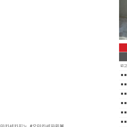
#오마카세카지노, #오마카세파워볼