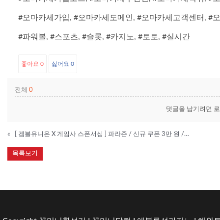
#오마카세가입, #오마카세도메인, #오마카세고객센터, #
#파워볼, #스포츠, #슬롯, #카지노, #토토, #실시간​
좋아요
0
싫어요
0
전체
0
댓글을 남기려면
로
«
[ 겜블유니온 X 게임사 스폰서십 ] 파라존 / 신규 쿠폰 3만 원 / 배팅 제한 X
목록보기