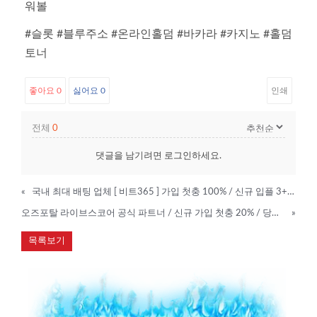
워볼
#슬롯 #블루주소 #온라인홀덤 #바카라 #카지노 #홀덤
토너
좋아요
0
싫어요
0
인쇄
전체
0
댓글을 남기려면
로그인
하세요.
«
국내 최대 배팅 업체 [ 비트365 ] 가입 첫충 100% / 신규 입플 3+3 - 100+20
오즈포탈 라이브스코어 공식 파트너 / 신규 가입 첫충 20% / 당첨 상한 최대
»
목록보기