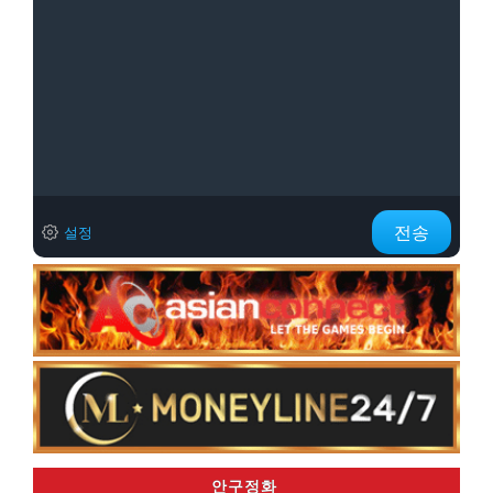
설정
안구정화