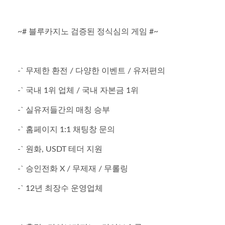
~# 블루카지노 검증된 정식심의 게임 #~
-` 무제한 환전 / 다양한 이벤트 / 유저편의
-` 국내 1위 업체 / 국내 자본금 1위
-` 실유저들간의 매칭 승부
-` 홈페이지 1:1 채팅창 문의
-` 원화, USDT 테더 지원
-` 승인전화 X / 무제재 / 무롤링
-` 12년 최장수 운영업체