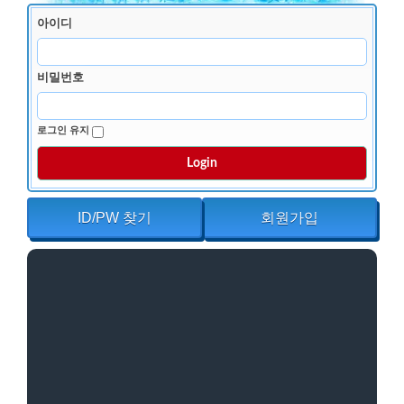
ID/PW 찾기
회원가입