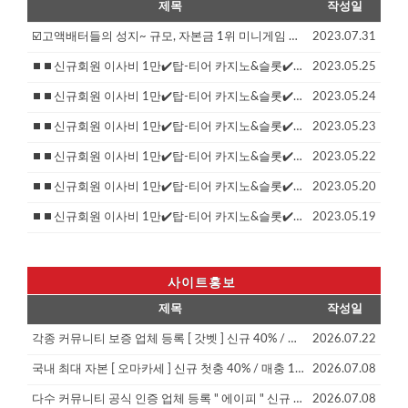
제목
작성일
☑️고액배터들의 성지~ 규모, 자본금 1위 미니게임 최상위☑️
2023.07.31
⏹⏹신규회원 이사비 1만✔️탑-티어 카지노&슬롯✔️본사 직속 총판모집)⏹⏹
2023.05.25
⏹⏹신규회원 이사비 1만✔️탑-티어 카지노&슬롯✔️본사 직속 총판모집)⏹⏹
2023.05.24
⏹⏹신규회원 이사비 1만✔️탑-티어 카지노&슬롯✔️본사 직속 총판모집)⏹⏹
2023.05.23
⏹⏹신규회원 이사비 1만✔️탑-티어 카지노&슬롯✔️본사 직속 총판모집)⏹⏹
2023.05.22
⏹⏹신규회원 이사비 1만✔️탑-티어 카지노&슬롯✔️본사 직속 총판모집)⏹⏹
2023.05.20
⏹⏹신규회원 이사비 1만✔️탑-티어 카지노&슬롯✔️본사 직속 총판모집)⏹⏹
2023.05.19
사이트홍보
제목
작성일
각종 커뮤니티 보증 업체 등록 [ 갓벳 ] 신규 40% / 매충 10% / 돌발 15%
2026.07.22
국내 최대 자본 [ 오마카세 ] 신규 첫충 40% / 매충 10% / 돌발 15% / 무제재
2026.07.08
다수 커뮤니티 공식 인증 업체 등록 " 에이피 " 신규 첫충 40% / 무한 돌발
2026.07.08