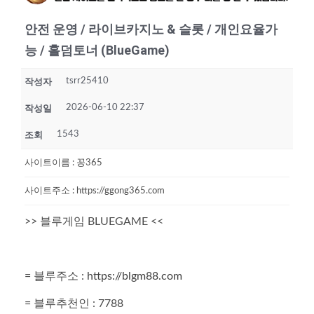
안전 운영 / 라이브카지노 & 슬롯 / 개인요율가
능 / 홀덤토너 (BlueGame)
tsrr25410
작성자
2026-06-10 22:37
작성일
1543
조회
사이트이름
: 꽁365
사이트주소
: https://ggong365.com
>> 블루게임 BLUEGAME <<
= 블루주소 :
https://blgm88.com
= 블루추천인 : 7788