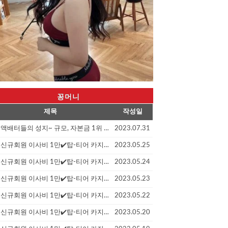
꽁머니
제목
작성일
☑️고액배터들의 성지~ 규모, 자본금 1위 미니게임 최상위☑️
2023.07.31
⏹⏹신규회원 이사비 1만✔️탑-티어 카지노&슬롯✔️본사 직속 총판모집)⏹⏹
2023.05.25
⏹⏹신규회원 이사비 1만✔️탑-티어 카지노&슬롯✔️본사 직속 총판모집)⏹⏹
2023.05.24
⏹⏹신규회원 이사비 1만✔️탑-티어 카지노&슬롯✔️본사 직속 총판모집)⏹⏹
2023.05.23
⏹⏹신규회원 이사비 1만✔️탑-티어 카지노&슬롯✔️본사 직속 총판모집)⏹⏹
2023.05.22
⏹⏹신규회원 이사비 1만✔️탑-티어 카지노&슬롯✔️본사 직속 총판모집)⏹⏹
2023.05.20