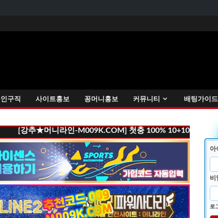
구인구직
사이트홍보
꽁머니홍보
커뮤니티
배팅가이드
머니라인-M009K.COM] 첫충 100% 10+10 검증완료업체