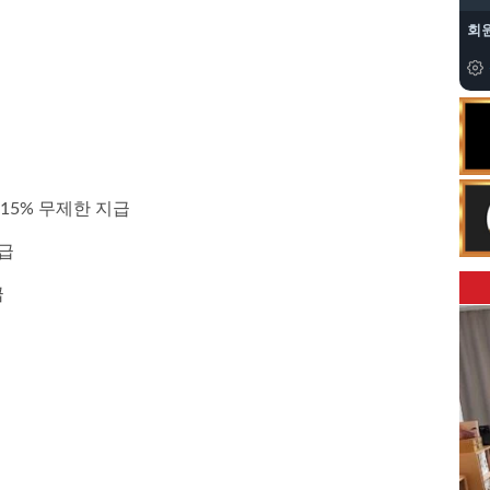
회원
 15% 무제한 지급
지급
급