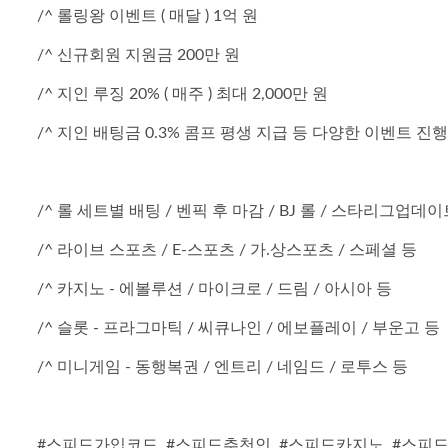
/^ 롤링왕 이벤트 ( 매달 ) 1억 원
/^ 신규회원 지원금 200만 원
/^ 지인 루징 20% ( 매주 ) 최대 2,000만 원
/^ 지인 배팅금 0.3% 콤프 평생 지급 등 다양한 이벤트 진행
/^ 롤 세트별 배팅 / 벤픽 후 마감 / BJ 롤 / 스타리그업데이
/^ 라이브 스포츠 / E-스포츠 / 가.상스포츠 / 스페셜 등
/^ 카지노 - 에볼루션 / 마이크로 / 드림 / 아시아 등
/^ 슬롯 - 프라그마틱 / 씨큐나인 / 에보플레이 / 부운고 등
/^ 미니게임 - 동행복권 / 엔트리 / 네임드 / 로투스 등
#스피드가입코드, #스피드추천인, #스피드카지노, #스피드