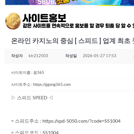
온라인 카지노의 중심 [ 스피드 ] 업계 최초 
작성자
ktr212503
작성일
2026-05-27 17:53
사이트이름
: 꽁365
사이트주소
: https://ggong365.com
▷ 스피드 SPEED ◁
= 스피드주소 :
https://spd-5050.com/?code=SS1004
= 스피드코드 : SS1004