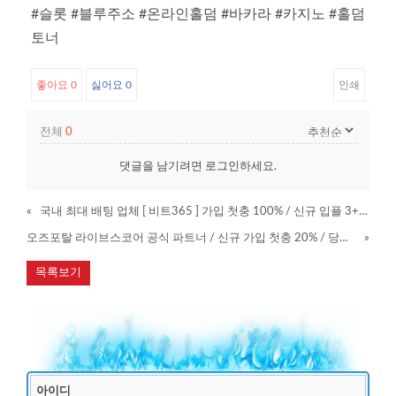
#슬롯 #블루주소 #온라인홀덤 #바카라 #카지노 #홀덤
토너
좋아요
0
싫어요
0
인쇄
전체
0
댓글을 남기려면
로그인
하세요.
«
국내 최대 배팅 업체 [ 비트365 ] 가입 첫충 100% / 신규 입플 3+3 - 100+20
오즈포탈 라이브스코어 공식 파트너 / 신규 가입 첫충 20% / 당첨 상한 최대
»
목록보기