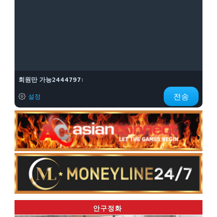
회원만 가능2444797:
설정
안구정화