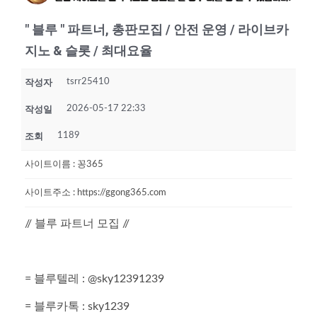
" 블루 " 파트너, 총판모집 / 안전 운영 / 라이브카
지노 & 슬롯 / 최대요율
tsrr25410
작성자
2026-05-17 22:33
작성일
1189
조회
사이트이름
: 꽁365
사이트주소
: https://ggong365.com
// 블루 파트너 모집 //
= 블루텔레 : @sky12391239
= 블루카톡 : sky1239