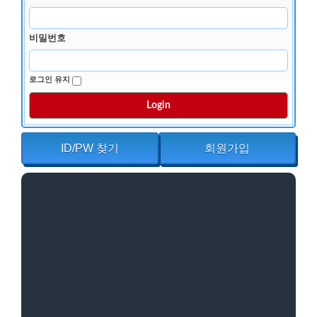
ID/PW 찾기
회원가입