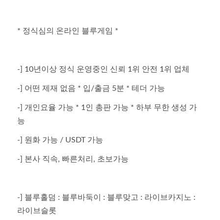
* 정식심의 온라인 블루게임 *
-] 10년이상 정식 운영중인 신뢰 1위 안전 1위 업체
-] 어떤 제재 없음 * 입/출금 5분 * 테더 가능
-] 개인요율 가능 * 1인 총판 가능 * 하부 무한 생성 가
능
-] 원화 가능 / USDT 가능
-] 본사 직속, 빠른처리, 초보가능
-] 블루홀덤 : 블루바둑이 : 블루맞고 : 라이브카지노 :
라이브슬롯