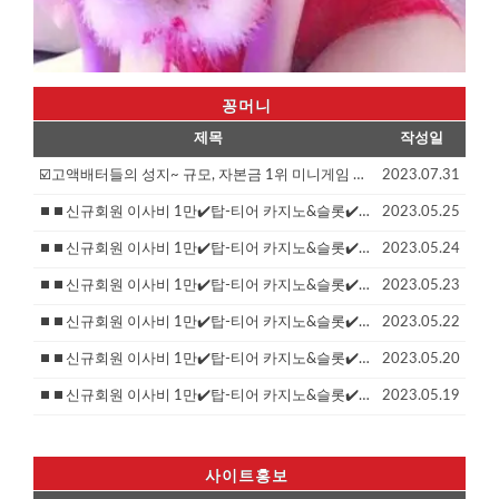
꽁머니
제목
작성일
☑️고액배터들의 성지~ 규모, 자본금 1위 미니게임 최상위☑️
2023.07.31
⏹⏹신규회원 이사비 1만✔️탑-티어 카지노&슬롯✔️본사 직속 총판모집)⏹⏹
2023.05.25
⏹⏹신규회원 이사비 1만✔️탑-티어 카지노&슬롯✔️본사 직속 총판모집)⏹⏹
2023.05.24
⏹⏹신규회원 이사비 1만✔️탑-티어 카지노&슬롯✔️본사 직속 총판모집)⏹⏹
2023.05.23
⏹⏹신규회원 이사비 1만✔️탑-티어 카지노&슬롯✔️본사 직속 총판모집)⏹⏹
2023.05.22
⏹⏹신규회원 이사비 1만✔️탑-티어 카지노&슬롯✔️본사 직속 총판모집)⏹⏹
2023.05.20
⏹⏹신규회원 이사비 1만✔️탑-티어 카지노&슬롯✔️본사 직속 총판모집)⏹⏹
2023.05.19
사이트홍보