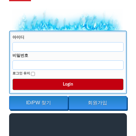
ID/PW 찾기
회원가입