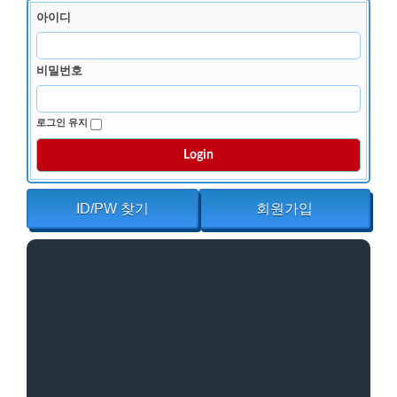
ID/PW 찾기
회원가입