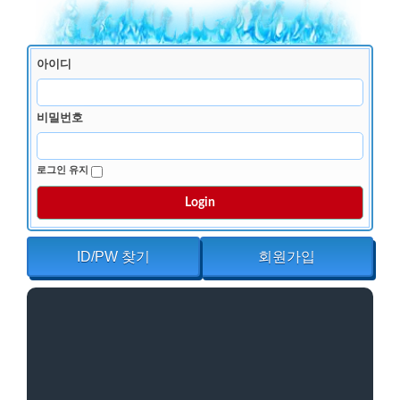
ID/PW 찾기
회원가입