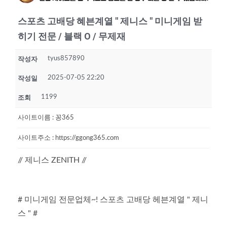
스포츠 고배당 혜븐계열 " 제니스 " 미니게임 받
히기 전문 / 블랙 O / 무제재
tyus857890
작성자
2025-07-05 22:20
작성일
1199
조회
사이트이름
: 꽁365
사이트주소
: https://ggong365.com
// 제니스 ZENITH //
# 미니게임 전문업체~! 스포츠 고배당 헤븐계열 " 제니
스 " #