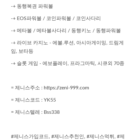
-+ 동행복권 파워볼
-+ EOS파워볼 / 코인파워볼 / 코인사다리
-+ 메타볼 / 메타볼사다리 / 동행키노 / 동행파워볼
-+ 라이브 카지노 - 에볼.루션, 아시아게이밍, 드림게
임, 보타등
-+ 슬롯 게임 - 에보플레이, 프라그마틱, 시큐외 70종
= 제니스주소 :
https://zeni-999.com
= 제니스코드 : YK55
= 제니스텔레 : Bss338
#제니스가입코드, #제니스추천인, #제니스먹튀, #제