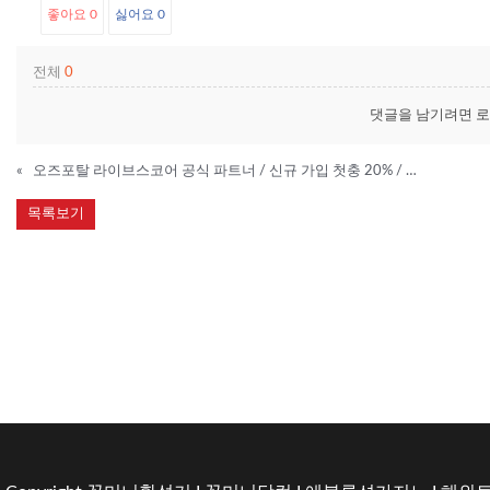
좋아요
0
싫어요
0
전체
0
댓글을 남기려면
로
«
오즈포탈 라이브스코어 공식 파트너 / 신규 가입 첫충 20% / 당첨 상한 최대
목록보기