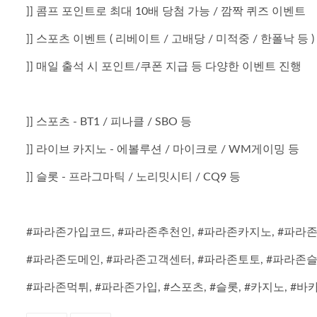
]] 콤프 포인트로 최대 10배 당첨 가능 / 깜짝 퀴즈 이벤트
]] 스포츠 이벤트 ( 리베이트 / 고배당 / 미적중 / 한폴낙 등 )
]] 매일 출석 시 포인트/쿠폰 지급 등 다양한 이벤트 진행
]] 스포츠 - BT1 / 피나클 / SBO 등
]] 라이브 카지노 - 에볼루션 / 마이크로 / WM게이밍 등
]] 슬롯 - 프라그마틱 / 노리밋시티 / CQ9 등
#파라존가입코드, #파라존추천인, #파라존카지노, #파라존
#파라존도메인, #파라존고객센터, #파라존토토, #파라존슬
#파라존먹튀, #파라존가입, #스포츠, #슬롯, #카지노, #바