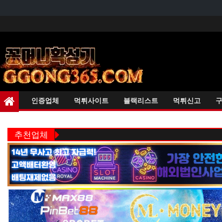
Skip
to
content
인증업체
먹튀사이트
블랙리스트
먹튀신고
추천업체
카지노사이
트 카지노
랭킹 카지노
추천 토토사
이트 배팅방
법