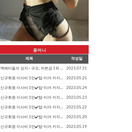
꽁머니
제목
작성일
☑️고액배터들의 성지~ 규모, 자본금 1위 미니게임 최상위☑️
2023.07.31
⏹⏹신규회원 이사비 1만✔️탑-티어 카지노&슬롯✔️본사 직속 총판모집)⏹⏹
2023.05.25
⏹⏹신규회원 이사비 1만✔️탑-티어 카지노&슬롯✔️본사 직속 총판모집)⏹⏹
2023.05.24
⏹⏹신규회원 이사비 1만✔️탑-티어 카지노&슬롯✔️본사 직속 총판모집)⏹⏹
2023.05.23
⏹⏹신규회원 이사비 1만✔️탑-티어 카지노&슬롯✔️본사 직속 총판모집)⏹⏹
2023.05.22
⏹⏹신규회원 이사비 1만✔️탑-티어 카지노&슬롯✔️본사 직속 총판모집)⏹⏹
2023.05.20
⏹⏹신규회원 이사비 1만✔️탑-티어 카지노&슬롯✔️본사 직속 총판모집)⏹⏹
2023.05.19