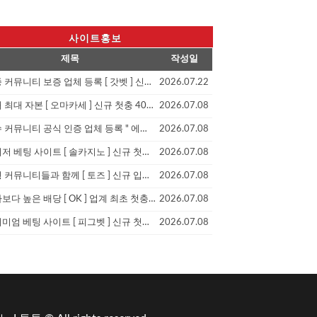
사이트홍보
제목
작성일
각종 커뮤니티 보증 업체 등록 [ 갓벳 ] 신규 40% / 매충 10% / 돌발 15%
2026.07.22
국내 최대 자본 [ 오마카세 ] 신규 첫충 40% / 매충 10% / 돌발 15% / 무제재
2026.07.08
다수 커뮤니티 공식 인증 업체 등록 " 에이피 " 신규 첫충 40% / 무한 돌발
2026.07.08
메이저 베팅 사이트 [ 솔카지노 ] 신규 첫입금 최대 100% / 신규 입플 제공
2026.07.08
대형 커뮤니티들과 함께 [ 토즈 ] 신규 입플 최대 100+30 / 신규 가입 40%
2026.07.08
타사보다 높은 배당 [ OK ] 업계 최초 첫충 50% / 루징 15% / 콤프 최대 5%
2026.07.08
프리미엄 베팅 사이트 [ 피그벳 ] 신규 첫충 40% / 매충 한도 무제한 / 무제재
2026.07.08