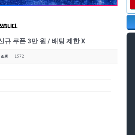
신규 쿠폰 3만 원 / 배팅 제한 X
조회
1572