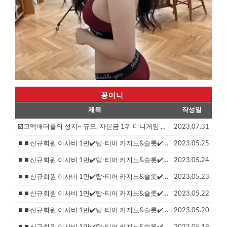
꽁머니
제목
작성일
☑️고액배터들의 성지~ 규모, 자본금 1위 미니게임 최상위☑️
2023.07.31
⏹⏹신규회원 이사비 1만✔️탑-티어 카지노&슬롯✔️본사 직속 총판모집)⏹⏹
2023.05.25
⏹⏹신규회원 이사비 1만✔️탑-티어 카지노&슬롯✔️본사 직속 총판모집)⏹⏹
2023.05.24
⏹⏹신규회원 이사비 1만✔️탑-티어 카지노&슬롯✔️본사 직속 총판모집)⏹⏹
2023.05.23
⏹⏹신규회원 이사비 1만✔️탑-티어 카지노&슬롯✔️본사 직속 총판모집)⏹⏹
2023.05.22
⏹⏹신규회원 이사비 1만✔️탑-티어 카지노&슬롯✔️본사 직속 총판모집)⏹⏹
2023.05.20