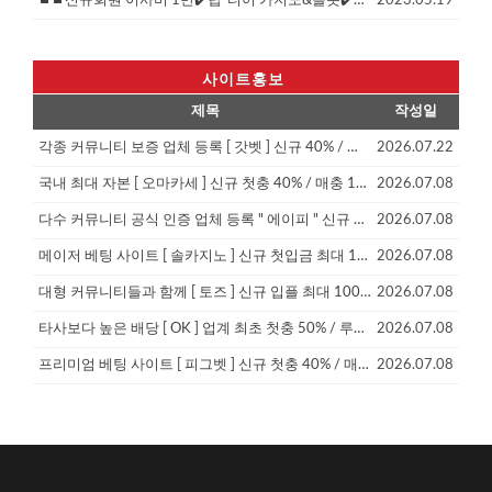
⏹⏹신규회원 이사비 1만✔️탑-티어 카지노&슬롯✔️본사 직속 총판모집)⏹⏹
2023.05.19
사이트홍보
제목
작성일
각종 커뮤니티 보증 업체 등록 [ 갓벳 ] 신규 40% / 매충 10% / 돌발 15%
2026.07.22
국내 최대 자본 [ 오마카세 ] 신규 첫충 40% / 매충 10% / 돌발 15% / 무제재
2026.07.08
다수 커뮤니티 공식 인증 업체 등록 " 에이피 " 신규 첫충 40% / 무한 돌발
2026.07.08
메이저 베팅 사이트 [ 솔카지노 ] 신규 첫입금 최대 100% / 신규 입플 제공
2026.07.08
대형 커뮤니티들과 함께 [ 토즈 ] 신규 입플 최대 100+30 / 신규 가입 40%
2026.07.08
타사보다 높은 배당 [ OK ] 업계 최초 첫충 50% / 루징 15% / 콤프 최대 5%
2026.07.08
프리미엄 베팅 사이트 [ 피그벳 ] 신규 첫충 40% / 매충 한도 무제한 / 무제재
2026.07.08