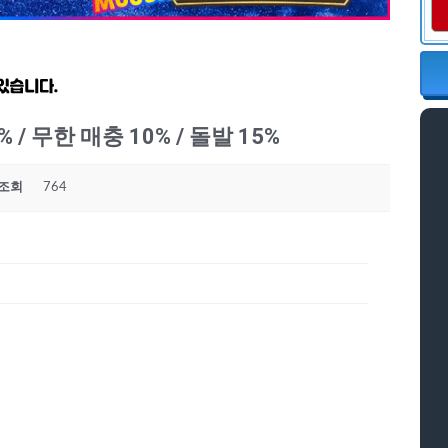
/ 무한 매충 10% / 돌발 15%
조회
764