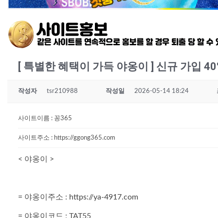
[ 특별한 혜택이 가득 야옹이 ] 신규 가입 40% 
작성자
tsr210988
작성일
2026-05-14 18:24
사이트이름
: 꽁365
사이트주소
: https://ggong365.com
< 야옹이 >
= 야옹이주소 :
https://ya-4917.com
= 야옹이코드 : TAT55