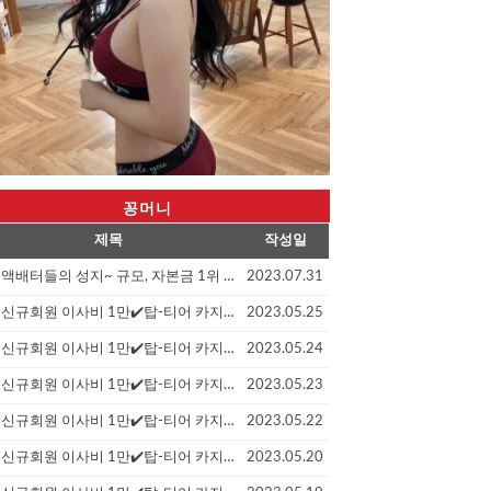
꽁머니
제목
작성일
☑️고액배터들의 성지~ 규모, 자본금 1위 미니게임 최상위☑️
2023.07.31
⏹⏹신규회원 이사비 1만✔️탑-티어 카지노&슬롯✔️본사 직속 총판모집)⏹⏹
2023.05.25
⏹⏹신규회원 이사비 1만✔️탑-티어 카지노&슬롯✔️본사 직속 총판모집)⏹⏹
2023.05.24
⏹⏹신규회원 이사비 1만✔️탑-티어 카지노&슬롯✔️본사 직속 총판모집)⏹⏹
2023.05.23
⏹⏹신규회원 이사비 1만✔️탑-티어 카지노&슬롯✔️본사 직속 총판모집)⏹⏹
2023.05.22
⏹⏹신규회원 이사비 1만✔️탑-티어 카지노&슬롯✔️본사 직속 총판모집)⏹⏹
2023.05.20