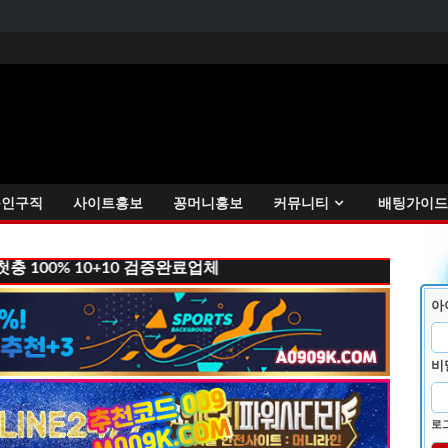
구인구직
사이트홍보
꽁머니홍보
커뮤니티
배팅가이드
 10+10 검증완료업체