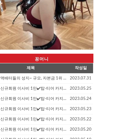
꽁머니
제목
작성일
☑️고액배터들의 성지~ 규모, 자본금 1위 미니게임 최상위☑️
2023.07.31
⏹⏹신규회원 이사비 1만✔️탑-티어 카지노&슬롯✔️본사 직속 총판모집)⏹⏹
2023.05.25
⏹⏹신규회원 이사비 1만✔️탑-티어 카지노&슬롯✔️본사 직속 총판모집)⏹⏹
2023.05.24
⏹⏹신규회원 이사비 1만✔️탑-티어 카지노&슬롯✔️본사 직속 총판모집)⏹⏹
2023.05.23
⏹⏹신규회원 이사비 1만✔️탑-티어 카지노&슬롯✔️본사 직속 총판모집)⏹⏹
2023.05.22
⏹⏹신규회원 이사비 1만✔️탑-티어 카지노&슬롯✔️본사 직속 총판모집)⏹⏹
2023.05.20