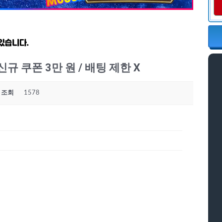
신규 쿠폰 3만 원 / 배팅 제한 X
조회
1578