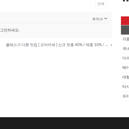
인쇄
그인
하세요.
클래스가 다른 맛집 [ 오마카세 ] 신규 첫충 40% / 매충 10% / 돌발 15%
»