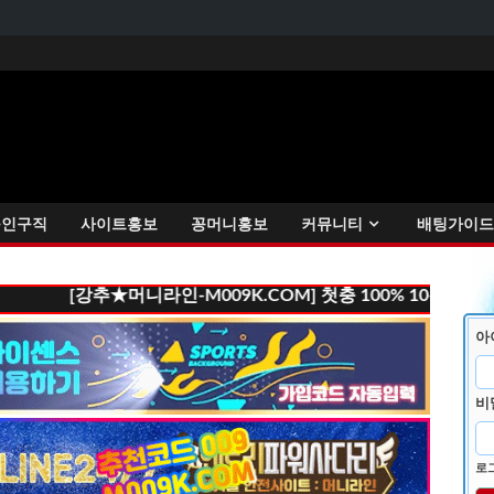
구인구직
사이트홍보
꽁머니홍보
커뮤니티
배팅가이드
강추★머니라인-M009K.COM] 첫충 100% 10+10 검증완료업체