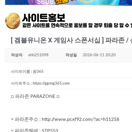
[ 겜블유니온 X 게임사 스폰서십 ] 파라존 / 
작성자
ehh251098
작성일
2026-06-11 20:20
사이트이름
: 꽁365
사이트주소
: https://ggong365.com
□ 파라존 PARAZONE □
= 파라존주소 :
http://www.pcxf92.com/?ac=h11218
= 파라존텔레 : STP553