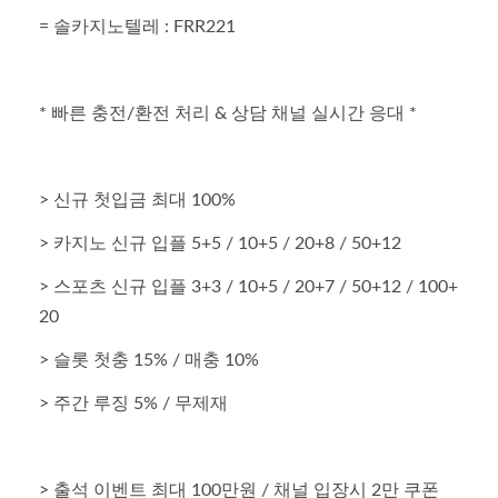
= 솔카지노텔레 : FRR221
* 빠른 충전/환전 처리 & 상담 채널 실시간 응대 *
> 신규 첫입금 최대 100%
> 카지노 신규 입플 5+5 / 10+5 / 20+8 / 50+12
> 스포츠 신규 입플 3+3 / 10+5 / 20+7 / 50+12 / 100+
20
> 슬롯 첫충 15% / 매충 10%
> 주간 루징 5% / 무제재
> 출석 이벤트 최대 100만원 / 채널 입장시 2만 쿠폰