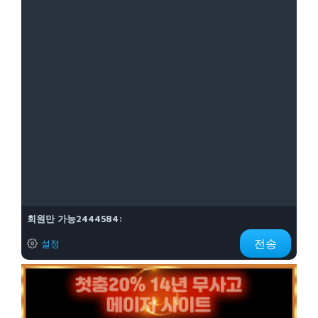
회원만 가능2444584:
설정