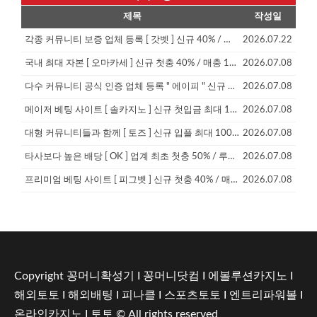
제목
작성일
각종 커뮤니티 보증 업체 등록 [ 갓벳 ] 신규 40% / 매충 10% / 돌발 15%
2026.07.22
국내 최대 자본 [ 오마카세 ] 신규 첫충 40% / 매충 10% / 돌발 15% / 무제재
2026.07.08
다수 커뮤니티 공식 인증 업체 등록 " 에이피 " 신규 첫충 40% / 무한 돌발
2026.07.08
메이저 베팅 사이트 [ 솔카지노 ] 신규 첫입금 최대 100% / 신규 입플 제공
2026.07.08
대형 커뮤니티들과 함께 [ 토즈 ] 신규 입플 최대 100+30 / 신규 가입 40%
2026.07.08
타사보다 높은 배당 [ OK ] 업계 최초 첫충 50% / 루징 15% / 콤프 최대 5%
2026.07.08
프리미엄 베팅 사이트 [ 피그벳 ] 신규 첫충 40% / 매충 한도 무제한 / 무제재
2026.07.08
Copyright
꽁머니확성기
I
꽁머니닷컴
I
에볼루션카지노
I
해외토토
I
해외배팅
I
피나클
I
스포츠토토
I
엔트리파워볼
I
온라인카지노
I
토토
© All rights reserved