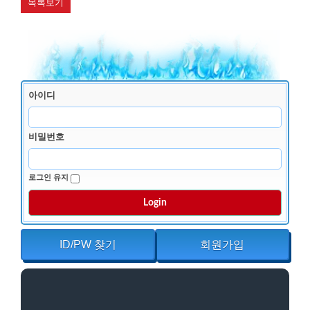
목록보기
ID/PW 찾기
회원가입