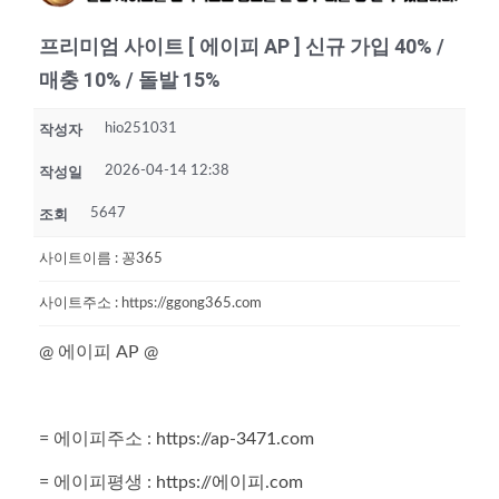
프리미엄 사이트 [ 에이피 AP ] 신규 가입 40% /
매충 10% / 돌발 15%
hio251031
작성자
2026-04-14 12:38
작성일
5647
조회
사이트이름
: 꽁365
사이트주소
: https://ggong365.com
@ 에이피 AP @
= 에이피주소 :
https://ap-3471.com
= 에이피평생 :
https://에이피.com