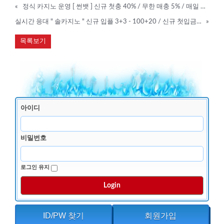
«
정식 카지노 운영 [ 썬뱃 ] 신규 첫충 40% / 무한 매충 5% / 매일 루징 제공
실시간 응대 " 솔카지노 " 신규 입플 3+3 - 100+20 / 신규 첫입금 최대 100%
»
목록보기
ID/PW 찾기
회원가입