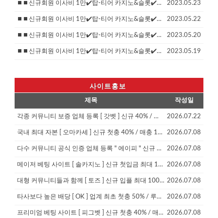
⏹⏹신규회원 이사비 1만✔️탑-티어 카지노&슬롯✔️본사 직속 총판모집)⏹⏹
2023.05.23
⏹⏹신규회원 이사비 1만✔️탑-티어 카지노&슬롯✔️본사 직속 총판모집)⏹⏹
2023.05.22
⏹⏹신규회원 이사비 1만✔️탑-티어 카지노&슬롯✔️본사 직속 총판모집)⏹⏹
2023.05.20
⏹⏹신규회원 이사비 1만✔️탑-티어 카지노&슬롯✔️본사 직속 총판모집)⏹⏹
2023.05.19
사이트홍보
제목
작성일
각종 커뮤니티 보증 업체 등록 [ 갓벳 ] 신규 40% / 매충 10% / 돌발 15%
2026.07.22
국내 최대 자본 [ 오마카세 ] 신규 첫충 40% / 매충 10% / 돌발 15% / 무제재
2026.07.08
다수 커뮤니티 공식 인증 업체 등록 " 에이피 " 신규 첫충 40% / 무한 돌발
2026.07.08
메이저 베팅 사이트 [ 솔카지노 ] 신규 첫입금 최대 100% / 신규 입플 제공
2026.07.08
대형 커뮤니티들과 함께 [ 토즈 ] 신규 입플 최대 100+30 / 신규 가입 40%
2026.07.08
타사보다 높은 배당 [ OK ] 업계 최초 첫충 50% / 루징 15% / 콤프 최대 5%
2026.07.08
프리미엄 베팅 사이트 [ 피그벳 ] 신규 첫충 40% / 매충 한도 무제한 / 무제재
2026.07.08