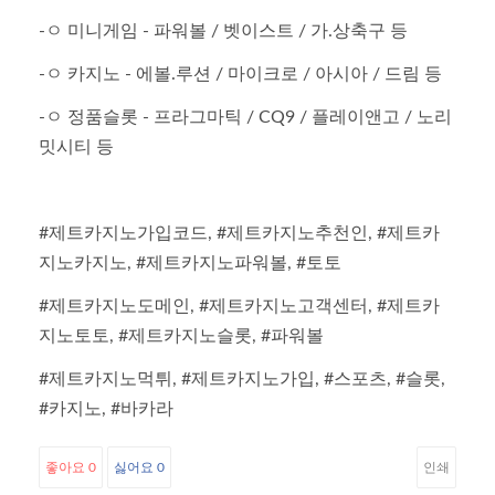
-ㅇ 미니게임 - 파워볼 / 벳이스트 / 가.상축구 등
-ㅇ 카지노 - 에볼.루션 / 마이크로 / 아시아 / 드림 등
-ㅇ 정품슬롯 - 프라그마틱 / CQ9 / 플레이앤고 / 노리
밋시티 등
#제트카지노가입코드, #제트카지노추천인, #제트카
지노카지노, #제트카지노파워볼, #토토
#제트카지노도메인, #제트카지노고객센터, #제트카
지노토토, #제트카지노슬롯, #파워볼
#제트카지노먹튀, #제트카지노가입, #스포츠, #슬롯,
#카지노, #바카라
좋아요
0
싫어요
0
인쇄