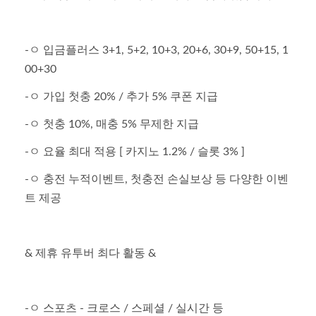
-ㅇ 입금플러스 3+1, 5+2, 10+3, 20+6, 30+9, 50+15, 1
00+30
-ㅇ 가입 첫충 20% / 추가 5% 쿠폰 지급
-ㅇ 첫충 10%, 매충 5% 무제한 지급
-ㅇ 요율 최대 적용 [ 카지노 1.2% / 슬롯 3% ]
-ㅇ 충전 누적이벤트, 첫충전 손실보상 등 다양한 이벤
트 제공
& 제휴 유투버 최다 활동 &
-ㅇ 스포츠 - 크로스 / 스페셜 / 실시간 등