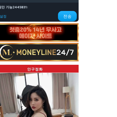
만 가능2445831:
설정
안구정화