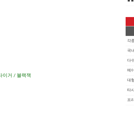
타이거 / 블랙잭