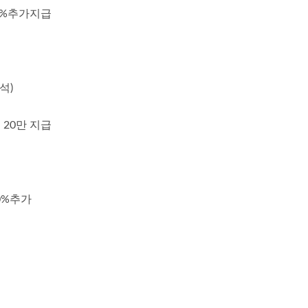
 5%추가지급
석)
 20만 지급
0%추가