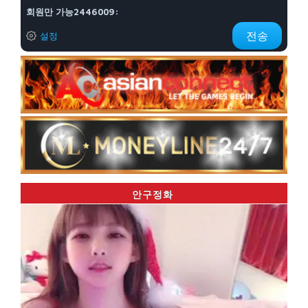
회원만 가능2446009:
설정
안구정화