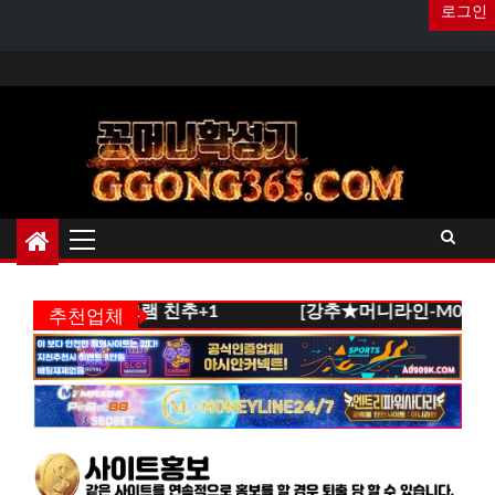
로그인
Skip
to
content
Primary
Menu
.5 텔레그램 친추+1
[강추★머니라인-M009K.COM] 첫충
추천업체
카지노사이
트 카지노
랭킹 카지노
추천 토토사
이트 배팅방
법