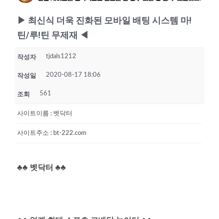
▶ 최신식 더욱 진화된 모바일 배팅 시스템 마!
틴/루!틴 무제재 ◀
tjdals1212
작성자
2020-08-17 18:06
작성일
561
조회
사이트이름
: 벳닥터
사이트주소
: bt-222.com
♣♣ 벳닥터 ♣♣