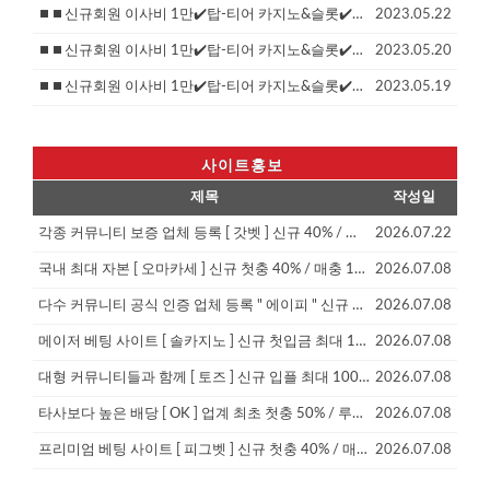
⏹⏹신규회원 이사비 1만✔️탑-티어 카지노&슬롯✔️본사 직속 총판모집)⏹⏹
2023.05.22
⏹⏹신규회원 이사비 1만✔️탑-티어 카지노&슬롯✔️본사 직속 총판모집)⏹⏹
2023.05.20
⏹⏹신규회원 이사비 1만✔️탑-티어 카지노&슬롯✔️본사 직속 총판모집)⏹⏹
2023.05.19
사이트홍보
제목
작성일
각종 커뮤니티 보증 업체 등록 [ 갓벳 ] 신규 40% / 매충 10% / 돌발 15%
2026.07.22
국내 최대 자본 [ 오마카세 ] 신규 첫충 40% / 매충 10% / 돌발 15% / 무제재
2026.07.08
다수 커뮤니티 공식 인증 업체 등록 " 에이피 " 신규 첫충 40% / 무한 돌발
2026.07.08
메이저 베팅 사이트 [ 솔카지노 ] 신규 첫입금 최대 100% / 신규 입플 제공
2026.07.08
대형 커뮤니티들과 함께 [ 토즈 ] 신규 입플 최대 100+30 / 신규 가입 40%
2026.07.08
타사보다 높은 배당 [ OK ] 업계 최초 첫충 50% / 루징 15% / 콤프 최대 5%
2026.07.08
프리미엄 베팅 사이트 [ 피그벳 ] 신규 첫충 40% / 매충 한도 무제한 / 무제재
2026.07.08