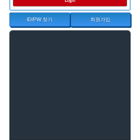
ID/PW 찾기
회원가입