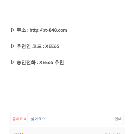
▷ 주소 : http://bt-848.com
▷ 추천인 코드 : XEE65
▷ 승인전화 : XEE65 추천
좋아요
0
싫어요
0
인쇄