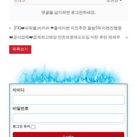
전체
0
댓글을 남기려면
로그인
하세요.
«
[FX]❤️파워볼,바카라 ❤출석이벤 지인추천 돌발5% 이벤진행중
❤️공식업체❤️업계최고배당 안전보증제도도입 마틴 루틴 제재무
»
목록보기