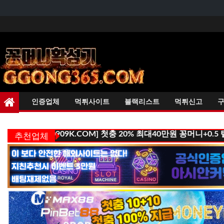
Skip
to
content
인증업체
먹튀사이트
블랙리스트
먹튀신고
909K.COM] 첫충 20% 최대40만원 꽁머니+0.5 텔레그램 친추
추천업체
카지노사이
트 카지노
랭킹 카지노
추천 토토사
이트 배팅방
법