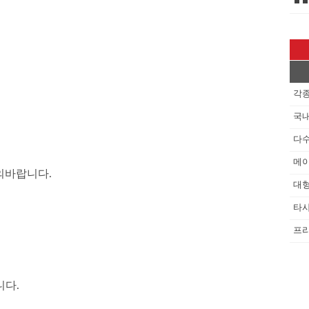
의바랍니다.
니다.