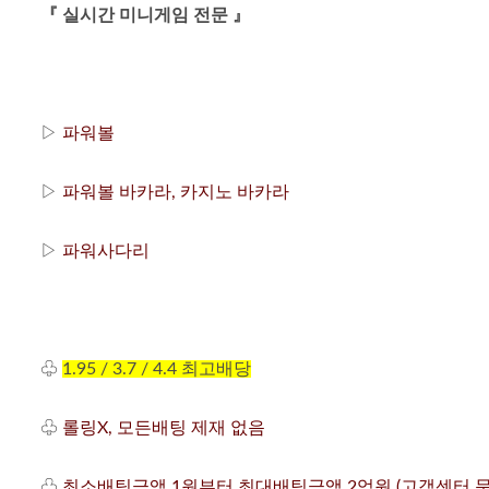
『 실시간 미니게임 전문 』
▷
파워볼
▷
파워볼 바카라, 카지노 바카라
▷
파워사다리
♧
1.95 / 3.7 / 4.4 최고배당
♧
롤링X, 모든배팅 제재 없음
♧
최소배팅금액 1원부터 최대배팅금액 2억원 (고객센터 문