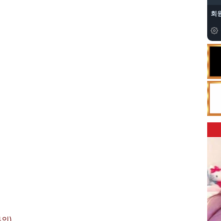
회원
의)