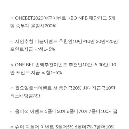
∽ ONEBET2020야구이벤트 KBO NPB 해당리그 5게
임 승무패 올킬시200%
∽ 지인추천 더블이벤트 추천인10만=10만 30만=20만
포인트지급 낙첨1~5%
∽ ONE BET 인맥추천이벤트 추천인10만=5 30만=10
만 포인트 지급 낙첨1~5%
∽ 월요일출석이벤트 첫 충전금20% 최대지급금10만
최소배팅금3만
∽ 올미적 이벤트 5폴더50% 6폴더70% 7폴더100지급
∽ 슈퍼 다폴더 이벤트 5폴더5% 6폴더7% 7폴더10%