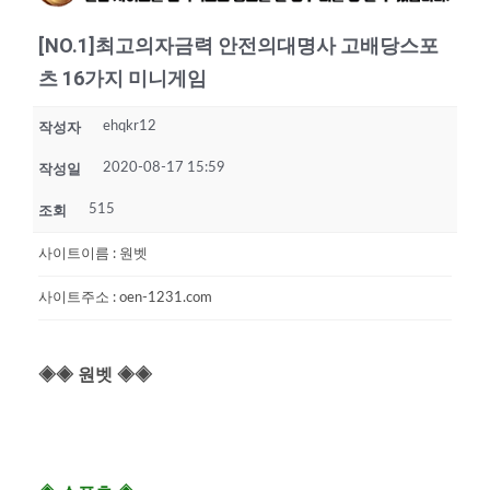
[NO.1]최고의자금력 안전의대명사 고배당스포
츠 16가지 미니게임
ehqkr12
작성자
2020-08-17 15:59
작성일
515
조회
사이트이름
: 원벳
사이트주소
: oen-1231.com
◈◈ 원벳 ◈◈