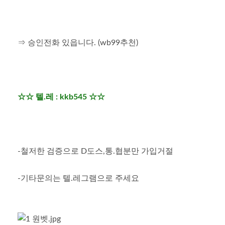
⇒ 승인전화 있읍니다. (wb99추천)
☆☆ 텔.레 : kkb545 ☆☆
-철저한 검증으로 D도스,통.협분만 가입거절
-기타문의는 텔.레그램으로 주세요