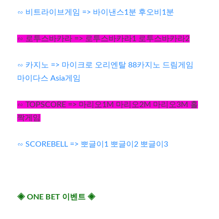
∽ 비트라이브게임 => 바이낸스1분 후오비1분
∽ 로투스바카라 => 로투스바카라1 로투스바카라2
∽ 카지노 => 마이크로 오리엔탈 88카지노 드림게임
마이다스 Asia게임
∽ TOPSCORE => 마리오1M 마리오2M 마리오3M 홀
짝게임
∽ SCOREBELL => 뽀글이1 뽀글이2 뽀글이3
◈ ONE BET 이벤트 ◈