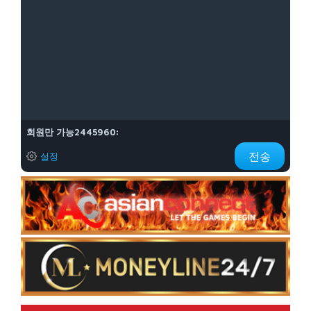
회원만 가능2445960:
설정