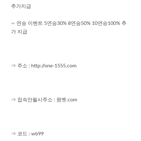
추가지급
∽ 연승 이벤트 5연승30% 8연승50% 10연승100% 추
가 지급
⇒ 주소 : http://one-1555.com
⇒ 접속안될시주소 : 원벳.com
⇒ 코드 : wb99