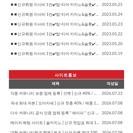
⏹⏹신규회원 이사비 1만✔️탑-티어 카지노&슬롯✔️본사 직속 총판모집)⏹⏹
2023.05.25
⏹⏹신규회원 이사비 1만✔️탑-티어 카지노&슬롯✔️본사 직속 총판모집)⏹⏹
2023.05.24
⏹⏹신규회원 이사비 1만✔️탑-티어 카지노&슬롯✔️본사 직속 총판모집)⏹⏹
2023.05.23
⏹⏹신규회원 이사비 1만✔️탑-티어 카지노&슬롯✔️본사 직속 총판모집)⏹⏹
2023.05.22
⏹⏹신규회원 이사비 1만✔️탑-티어 카지노&슬롯✔️본사 직속 총판모집)⏹⏹
2023.05.20
⏹⏹신규회원 이사비 1만✔️탑-티어 카지노&슬롯✔️본사 직속 총판모집)⏹⏹
2023.05.19
사이트홍보
제목
작성일
각종 커뮤니티 보증 업체 등록 [ 갓벳 ] 신규 40% / 매충 10% / 돌발 15%
2026.07.22
국내 최대 자본 [ 오마카세 ] 신규 첫충 40% / 매충 10% / 돌발 15% / 무제재
2026.07.08
다수 커뮤니티 공식 인증 업체 등록 " 에이피 " 신규 첫충 40% / 무한 돌발
2026.07.08
메이저 베팅 사이트 [ 솔카지노 ] 신규 첫입금 최대 100% / 신규 입플 제공
2026.07.08
대형 커뮤니티들과 함께 [ 토즈 ] 신규 입플 최대 100+30 / 신규 가입 40%
2026.07.08