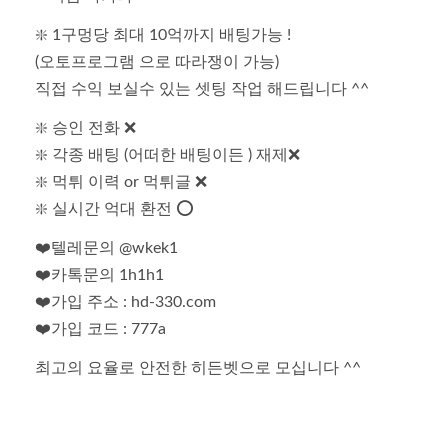
❇️ 1구멍당 최대 10억까지 배팅가능 !
(오토프로그램 으로 따라쟁이 가능)
직접 수익 보실수 있는 셋팅 작업 해드립니다 ^^
❇️ 승인 전화 ❌
❇️ 각종 배팅 (어떠한 배팅이든 ) 재제❌
❇️ 먹튀 이력 or 먹튀글 ❌
❇️ 실시간 억대 환전 ⭕️
❤️텔레문의 @wkek1
❤️카톡문의 1h1h1
❤️가입 주소 : hd-330.com
❤️가입 코드 : 777a
최고의 요율로 안전한 히든벳으로 모십니다 ^^