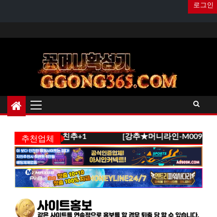
로그인
Skip
to
content
Primary
Menu
5 텔레그램 친추+1
[강추★머니라인-M009K.COM] 첫충
추천업체
카지노사이
트 카지노
랭킹 카지노
추천 토토사
이트 배팅방
법