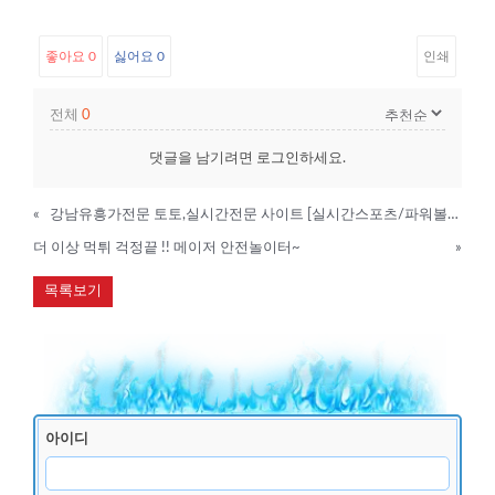
좋아요
0
싫어요
0
인쇄
전체
0
댓글을 남기려면
로그인
하세요.
«
강남유흥가전문 토토,실시간전문 사이트 [실시간스포츠/파워볼/키노사다리/파워사다리/MGM홀짝/라이브카지노/로투스게임]
더 이상 먹튀 걱정끝 !! 메이저 안전놀이터~
»
목록보기