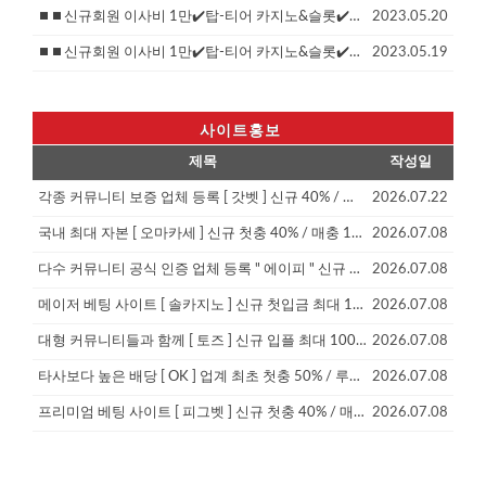
⏹⏹신규회원 이사비 1만✔️탑-티어 카지노&슬롯✔️본사 직속 총판모집)⏹⏹
2023.05.20
⏹⏹신규회원 이사비 1만✔️탑-티어 카지노&슬롯✔️본사 직속 총판모집)⏹⏹
2023.05.19
사이트홍보
제목
작성일
각종 커뮤니티 보증 업체 등록 [ 갓벳 ] 신규 40% / 매충 10% / 돌발 15%
2026.07.22
국내 최대 자본 [ 오마카세 ] 신규 첫충 40% / 매충 10% / 돌발 15% / 무제재
2026.07.08
다수 커뮤니티 공식 인증 업체 등록 " 에이피 " 신규 첫충 40% / 무한 돌발
2026.07.08
메이저 베팅 사이트 [ 솔카지노 ] 신규 첫입금 최대 100% / 신규 입플 제공
2026.07.08
대형 커뮤니티들과 함께 [ 토즈 ] 신규 입플 최대 100+30 / 신규 가입 40%
2026.07.08
타사보다 높은 배당 [ OK ] 업계 최초 첫충 50% / 루징 15% / 콤프 최대 5%
2026.07.08
프리미엄 베팅 사이트 [ 피그벳 ] 신규 첫충 40% / 매충 한도 무제한 / 무제재
2026.07.08