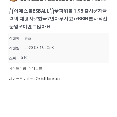
⎛⎛이에스볼ESBALL⎞⎞❤️파워볼 1.96 출시✅자금
력의 대명사✅한국7년차무사고 ✅BBIN본사직접
운영✅이벤트많아요
작성자
벳츠
2020-08-15 23:08
작성일
510
조회
사이트이름
: 이에스볼
사이트주소
: http://esball-korea.com