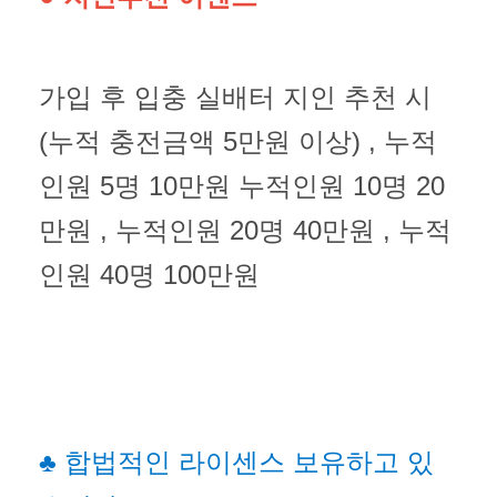
가입 후 입충 실배터 지인 추천 시
(누적 충전금액 5만원 이상) , 누적
인원 5명 10만원 누적인원 10명 20
만원 , 누적인원 20명 40만원 , 누적
인원 40명 100만원
♣ 합법적인 라이센스 보유
하고 있