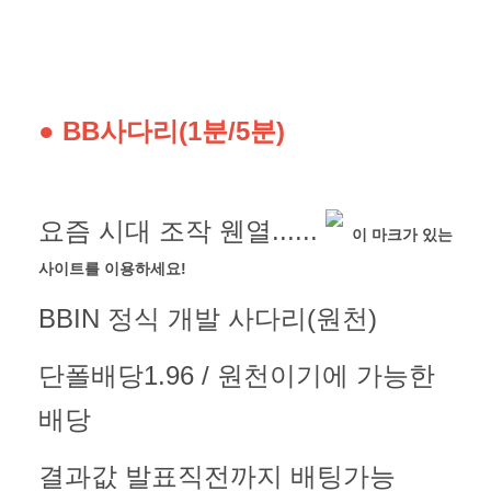
●
BB사다리(1분/5분)
요즘 시대 조작 웬열......
이 마크가 있는
사이트를 이용하세요!
BBIN 정식 개발 사다리(원천)
단폴배당1.96 / 원천이기에 가능한
배당
결과값 발표직전까지 배팅가능