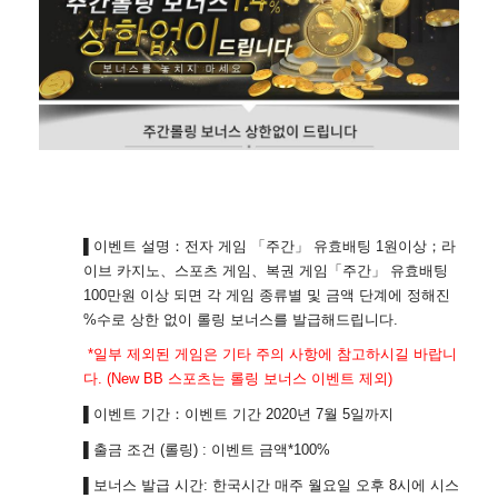
▌이벤트 설명：전자 게임 「주간」 유효배팅 1원이상；라
이브 카지노、스포츠 게임、복권 게임「주간」 유효배팅
100만원 이상 되면 각 게임 종류별 및 금액 단계에 정해진
%수로 상한 없이 롤링 보너스를 발급해드립니다.
*일부 제외된 게임은 기타 주의 사항에 참고하시길 바랍니
다. (New BB 스포츠는 롤링 보너스 이벤트 제외)
▌이벤트 기간：이벤트 기간 2020년 7월 5일까지
▌출금 조건 (롤링) : 이벤트 금액*100%
▌보너스 발급 시간: 한국시간 매주 월요일 오후 8시에 시스