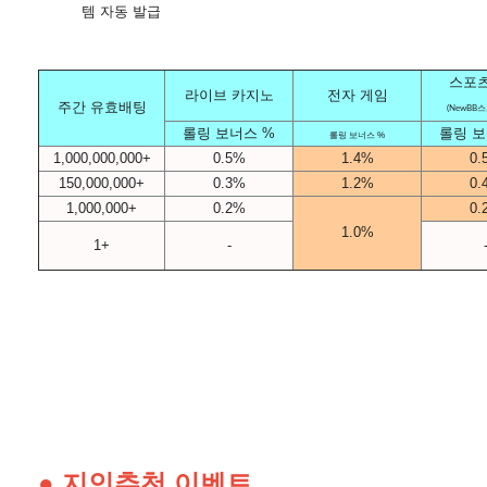
템 자동 발급
스포츠
라이브 카지노
전자 게임
주간 유효배팅
(NewBB
롤링 보너스 %
롤링 보
롤링 보너스 %
1,000,000,000+
0.5%
1.4%
0.
150,000,000+
0.3%
1.2%
0.
1,000,000+
0.2%
0.
1.0%
1+
-
●
지인추천 이벤트