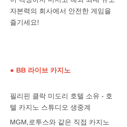
자본력의 회사에서 안전한 게임을
즐기세요!
● BB 라이브 카지노
필리핀 클락 미도리 호텔 소유 - 호
텔 카지노 스튜디오 생중계
MGM,로투스와 같은 직접 카지노