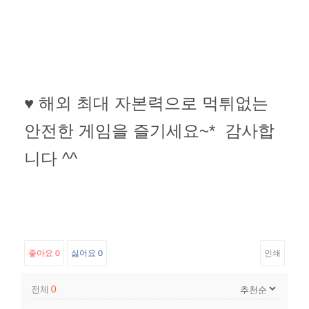
♥ 해외 최대 자본력으로 먹튀없는
안전한 게임을 즐기세요~* 감사합
니다 ^^
좋아요
0
싫어요
0
인쇄
전체
0