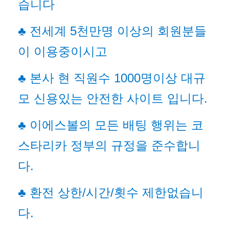
습니다
♣
전세계 5천만명 이상
의 회원분들
이 이용중이시고
♣
본사 현 직원수 1000명
이상
대규
모 신용있는 안전한 사이트 입니다.
♣
이에스볼의 모든 배팅 행위는 코
스타리카
정부의 규정을 준수합니
다.
♣
환전 상한/시간/횟수
제한없습니
다.