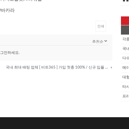
 #바카라
인쇄
그인
하세요.
국내 최대 배팅 업체 [ 비트365 ] 가입 첫충 100% / 신규 입플 3+3 - 100+20
»