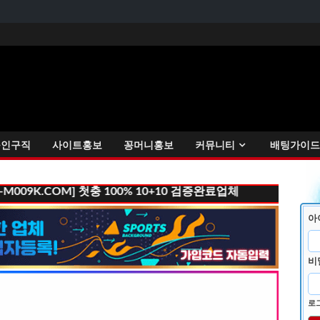
구인구직
사이트홍보
꽁머니홍보
커뮤니티
배팅가이드
M] 첫충 100% 10+10 검증완료업체