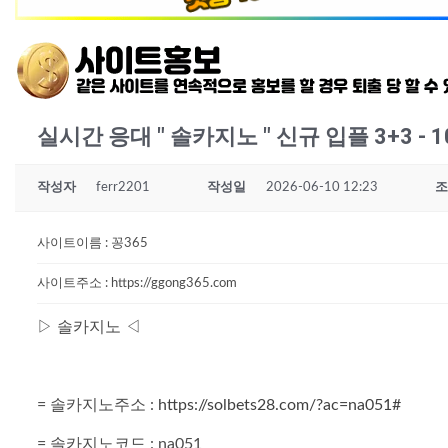
실시간 응대 " 솔카지노 " 신규 입플 3+3 - 1
작성자
ferr2201
작성일
2026-06-10 12:23
조
사이트이름
: 꽁365
사이트주소
: https://ggong365.com
▷ 솔카지노 ◁
= 솔카지노주소 :
https://solbets28.com/?ac=na051#
= 솔카지노코드 : na051