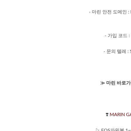
- 마린 안전 도메인 :
- 가입 코드 :
- 문의 텔레 : 
≫ 마린 바로
❣️
MARIN 
▷ EOS파워볼 1~5