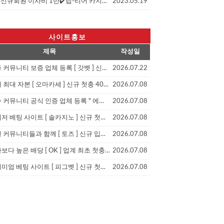
⏹⏹신규회원 이사비 1만✔️탑-티어 카지노&슬롯✔️본사 직속 총판모집)⏹⏹
2023.05.19
사이트홍보
제목
작성일
각종 커뮤니티 보증 업체 등록 [ 갓벳 ] 신규 40% / 매충 10% / 돌발 15%
2026.07.22
국내 최대 자본 [ 오마카세 ] 신규 첫충 40% / 매충 10% / 돌발 15% / 무제재
2026.07.08
다수 커뮤니티 공식 인증 업체 등록 " 에이피 " 신규 첫충 40% / 무한 돌발
2026.07.08
메이저 베팅 사이트 [ 솔카지노 ] 신규 첫입금 최대 100% / 신규 입플 제공
2026.07.08
대형 커뮤니티들과 함께 [ 토즈 ] 신규 입플 최대 100+30 / 신규 가입 40%
2026.07.08
타사보다 높은 배당 [ OK ] 업계 최초 첫충 50% / 루징 15% / 콤프 최대 5%
2026.07.08
프리미엄 베팅 사이트 [ 피그벳 ] 신규 첫충 40% / 매충 한도 무제한 / 무제재
2026.07.08