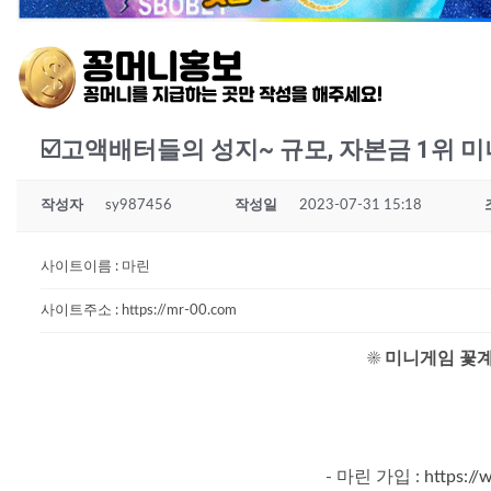
☑️고액배터들의 성지~ 규모, 자본금 1위 
작성자
sy987456
작성일
2023-07-31 15:18
사이트이름
: 마린
사이트주소
: https://mr-00.com
☀️
미니게임 꽃계
- 마린 가입 :
https:/