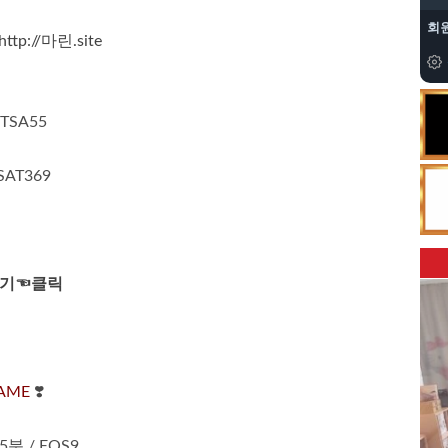
회원
http://마린.site
 TSA55
SAT369
가기☜클릭
GAME
❣️
분 / EOS9