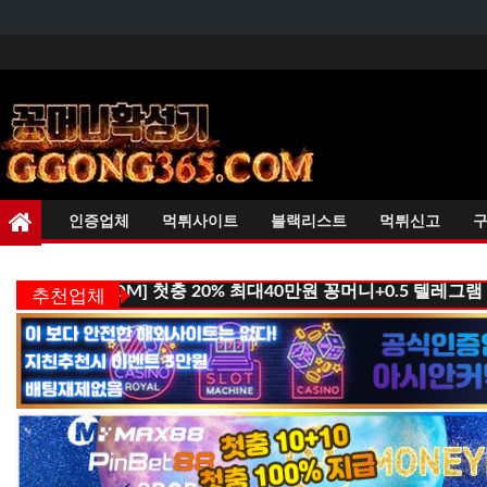
Skip
to
content
인증업체
먹튀사이트
블랙리스트
먹튀신고
OM] 첫충 20% 최대40만원 꽁머니+0.5 텔레그램 친추+1
추천업체
꽁머니홍보
방 토토핫
토토마켓 꽁
머니닷컴 슈
어맨