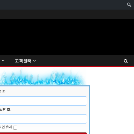
고객센터
업체