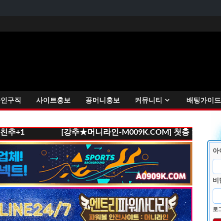
구인구직
사이트홍보
꽁머니홍보
커뮤니티
배팅가이드
[강추★머니라인-M009K.COM] 첫충 100% 10+10 검증완료