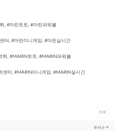
튀, #마린토토, #마린파워볼
센터, #마린미니게임, #마린실시간
먹튀, #MARIN토토, #MARIN파워볼
고객센터, #MARIN미니게임, #MARIN실시간
인쇄