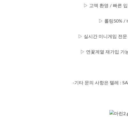
▷ 고액 환영 / 빠른 
▷ 롤링50% /
▷ 실시간 미니게임 전문 
▷ 연꽃계열 재가입 가능
-기타 문의 사항은 텔레 : S