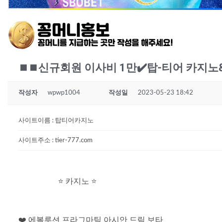
⏹⏹신규회원 이사비 1만✔️탑-티어 카지노
작성자
wpwp1004
작성일
2023-05-23 18:42
사이트이름
: 탑티어카지노
사이트주소
: tier-777.com
⭐️ 카지노 ⭐️
❤️ 에볼루션 프라그마틱 아시안 드림 보타