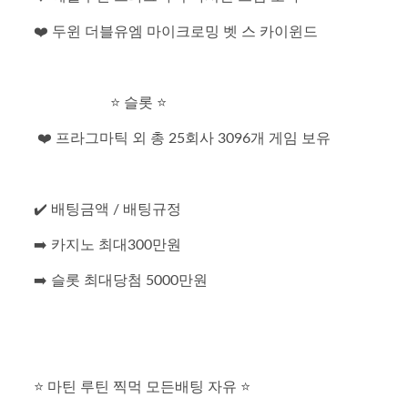
❤️ 두윈 더블유엠 마이크로밍 벳 스 카이윈드
⭐️ 슬롯 ⭐️
❤️ 프라그마틱 외 총 25회사 3096개 게임 보유
✔️ 배팅금액 / 배팅규정
➡️ 카지노 최대300만원
➡️ 슬롯 최대당첨 5000만원
⭐️ 마틴 루틴 찍먹 모든배팅 자유 ⭐️