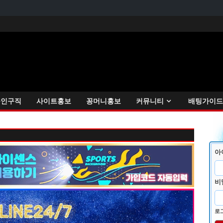
구인구직
사이트홍보
꽁머니홍보
커뮤니티
배팅가이드