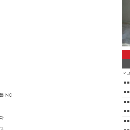
들 NO
..
..