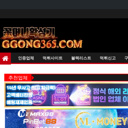
Skip
to
content
인증업체
먹튀사이트
블랙리스트
먹튀신고
료업체
추천업체
꽁머니홍보
방 토토핫
토토마켓 꽁
머니닷컴 슈
어맨