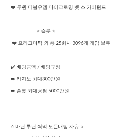
❤️ 두윈 더블유엠 마이크로밍 벳 스 카이윈드
⭐️ 슬롯 ⭐️
❤️ 프라그마틱 외 총 25회사 3096개 게임 보유
✔️ 배팅금액 / 배팅규정
➡️ 카지노 최대300만원
➡️ 슬롯 최대당첨 5000만원
⭐️ 마틴 루틴 찍먹 모든배팅 자유 ⭐️