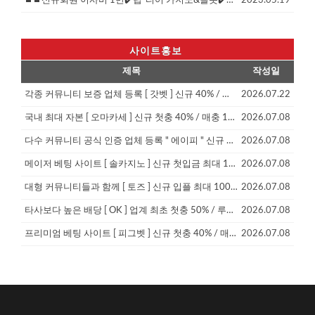
⏹⏹신규회원 이사비 1만✔️탑-티어 카지노&슬롯✔️본사 직속 총판모집)⏹⏹
2023.05.19
사이트홍보
제목
작성일
각종 커뮤니티 보증 업체 등록 [ 갓벳 ] 신규 40% / 매충 10% / 돌발 15%
2026.07.22
국내 최대 자본 [ 오마카세 ] 신규 첫충 40% / 매충 10% / 돌발 15% / 무제재
2026.07.08
다수 커뮤니티 공식 인증 업체 등록 " 에이피 " 신규 첫충 40% / 무한 돌발
2026.07.08
메이저 베팅 사이트 [ 솔카지노 ] 신규 첫입금 최대 100% / 신규 입플 제공
2026.07.08
대형 커뮤니티들과 함께 [ 토즈 ] 신규 입플 최대 100+30 / 신규 가입 40%
2026.07.08
타사보다 높은 배당 [ OK ] 업계 최초 첫충 50% / 루징 15% / 콤프 최대 5%
2026.07.08
프리미엄 베팅 사이트 [ 피그벳 ] 신규 첫충 40% / 매충 한도 무제한 / 무제재
2026.07.08