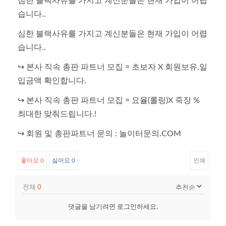
심한 블랙사유를 가지고 계신분들은 현재 가입이 어렵
습니다..
심한 블랙사유를 가지고 계신분들은 현재 가입이 어렵
습니다..
↪️ 본사 직속 총판 파트너 모집 = 초보자 X 회원보유,일
입금액 확인합니다.
↪️ 본사 직속 총판 파트너 모집 = 요율(롤링)X 죽장 %
최대한 맞춰드립니다.!
↪️ 회원 및 총판파트너 문의 : 놀이터문의.COM
좋아요
0
싫어요
0
인쇄
전체
0
댓글을 남기려면
로그인
하세요.