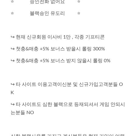
⭐️ 승인전화 없어요 ⭐️
⭐️ 블랙승인 유도리 ⭐️
↪️ 현재 신규회원 이사비 1만 , 각종 기프티콘
↪️ 첫충&매충 +5% 보너스 받을시 롤링 300%
↪️ 첫충&매충 +5% 보너스 받지 않을시 롤링 0%
↪️ 타 사이트 이용고객이신분 및 신규가입고객분들 O
K
↪️ 타 사이트도 심한 블랙으로 등재되셔서 게임 안되시
는분들 NO