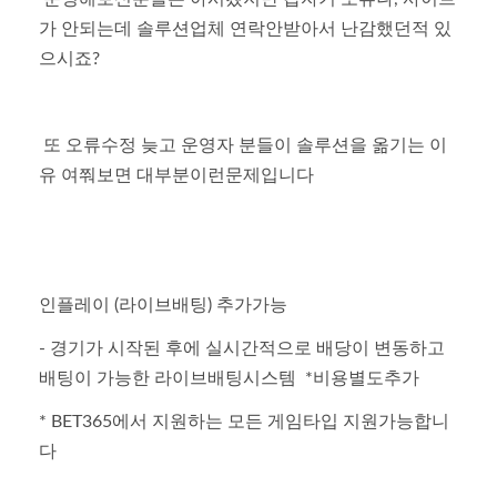
가 안되는데 솔루션업체 연락안받아서 난감했던적 있
으시죠?
또 오류수정 늦고 운영자 분들이 솔루션을 옮기는 이
유 여쭤보면 대부분이런문제입니다
인플레이 (라이브배팅) 추가가능
- 경기가 시작된 후에 실시간적으로 배당이 변동하고
배팅이 가능한 라이브배팅시스템 *비용별도추가
* BET365에서 지원하는 모든 게임타입 지원가능합니
다