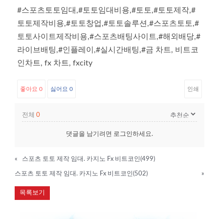
#스포츠토토임대,#토토임대비용,#토토,#토토제작,#
토토제작비용,#토토창업,#토토솔루션,#스포츠토토,#
토토사이트제작비용,#스포츠배팅사이트,#해외배당,#
라이브배팅,#인플레이,#실시간배팅,#금 차트, 비트코
인차트, fx 차트, fxcity
좋아요
0
싫어요
0
인쇄
전체
0
댓글을 남기려면
로그인
하세요.
«
스포츠 토토 제작 임대. 카지노 Fx 비트코인(499)
스포츠 토토 제작 임대. 카지노 Fx 비트코인(502)
»
목록보기