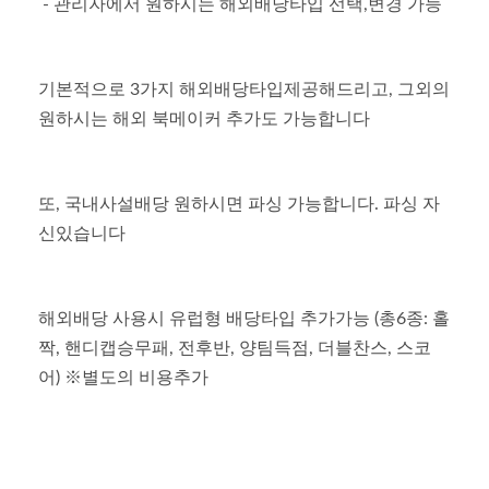
- 관리자에서 원하시는 해외배당타입 선택,변경 가능
기본적으로 3가지 해외배당타입제공해드리고, 그외의
원하시는 해외 북메이커 추가도 가능합니다
또, 국내사설배당 원하시면 파싱 가능합니다. 파싱 자
신있습니다
해외배당 사용시 유럽형 배당타입 추가가능 (총6종: 홀
짝, 핸디캡승무패, 전후반, 양팀득점, 더블찬스, 스코
어) ※별도의 비용추가