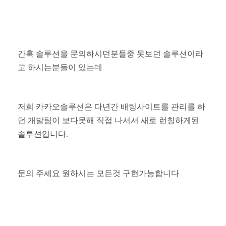
간혹 솔루션을 문의하시던분들중 못보던 솔루션이라
고 하시는분들이 있는데
저희 카카오솔루션은 다년간 배팅사이트를 관리를 하
던 개발팀이 보다못해 직접 나서서 새로 런칭하게된
솔루션입니다.
문의 주세요 원하시는 모든것 구현가능합니다