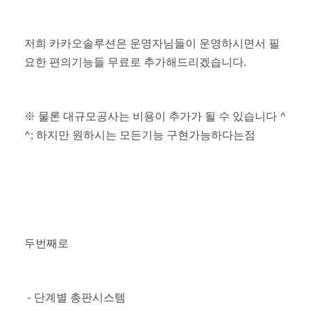
저희 카카오솔루션은 운영자님들이 운영하시면서 필
요한 편의기능들 무료로 추가해드리겠습니다.
※ 물론 대규모공사는 비용이 추가가 될 수 있습니다 ^
^; 하지만 원하시는 모든기능 구현가능하다는점
두번째로
- 단계별 총판시스템