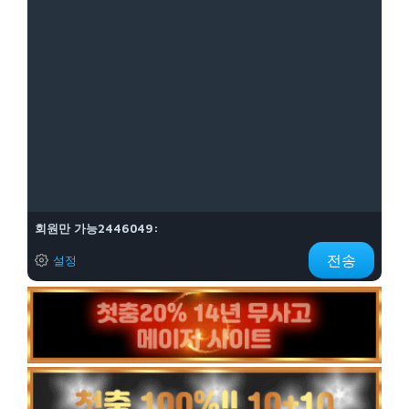
회원만 가능2446049:
설정