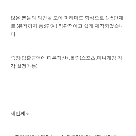
많은 분들의 의견을 모아 피라미드 형식으로 1~5단계
로 (유저까지 총6단계) 직관적이고 쉽게 제작되었습니
다
죽장(입출금액에 따른정산) ,롤링(스포츠,미니게임 각
각 설정가능)
세번째로