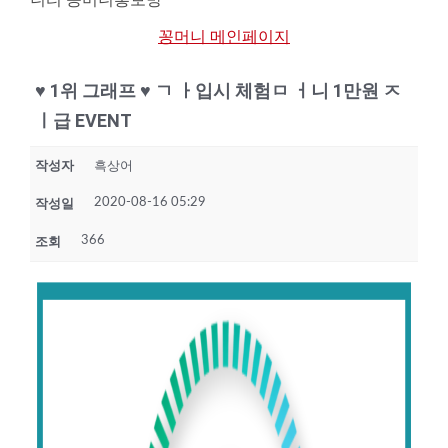
꽁머니 메인페이지
♥ 1위 그래프 ♥ ㄱ ㅏ입시 체험ㅁ ㅓ니 1만원 ㅈ
ㅣ급 EVENT
작성자
흑상어
2020-08-16 05:29
작성일
366
조회