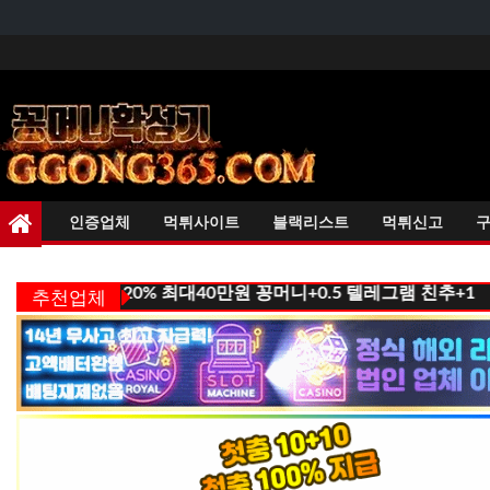
Skip
to
content
인증업체
먹튀사이트
블랙리스트
먹튀신고
첫충 20% 최대40만원 꽁머니+0.5 텔레그램 친추+1
[강
추천업체
토토사이트
카지노사이
트 토토커뮤
니티 카지노
커뮤니티 꽁
머니홍보방