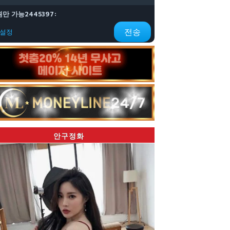
만 가능2445397:
설정
안구정화