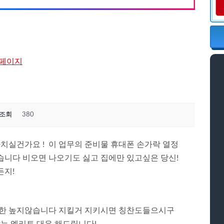
인페이지
조회
380
치실건가요 ! 이 업무의 준비물 휴대폰 손가락 열정
니다 비오면 나오기도 싫고 집에만 있고싶은 당신!
든지!
또한 높지않습니다 지킬거 지키시면 칭찬도들으시구
는 엘리트 대우 해드립니다!