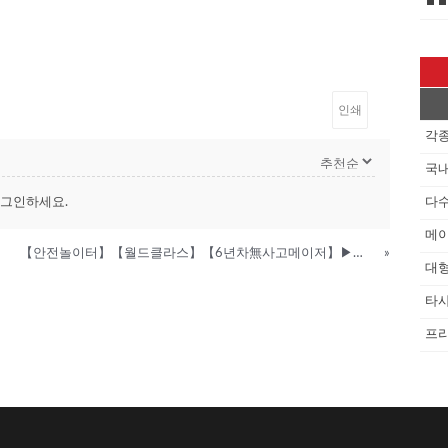
인쇄
그인
하세요.
【안전놀이터】【월드클라스】【6년차無사고메이저】▶【검증업체】◀
»