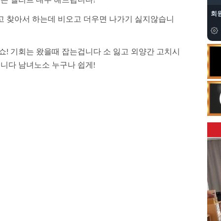
회원
 찾아서 하는데 비오고 더우면 나가기 싫지않습니
! 기회는 왔을때 잡는겁니다 소 잃고 외양간 고치시
니다 남녀노소 누구나 쉽게!