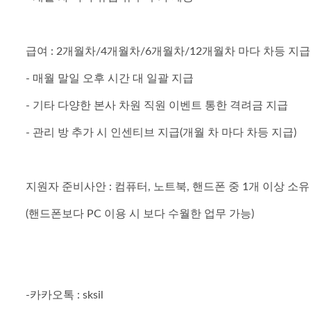
급여 : 2개월차/4개월차/6개월차/12개월차 마다 차등 지급
- 매월 말일 오후 시간 대 일괄 지급
- 기타 다양한 본사 차원 직원 이벤트 통한 격려금 지급
- 관리 방 추가 시 인센티브 지급(개월 차 마다 차등 지급)
지원자 준비사안 : 컴퓨터, 노트북, 핸드폰 중 1개 이상 소유
(핸드폰보다 PC 이용 시 보다 수월한 업무 가능)
-카카오톡 : sksil